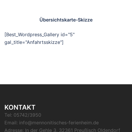
Übersichtskarte-Skizze
[Best_Wordpress_Gallery id="5"
gal_title="Anfahrtsskizze"]
KONTAKT
Tel: 05742/3950
Email:
info@mennonitisches-ferienheim.de
Adresse: In der Gehle 3, 32361 Preußisch Oldendorf