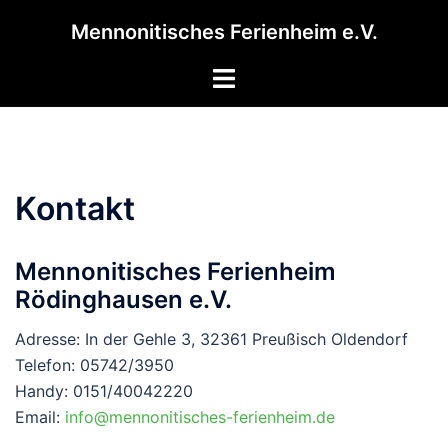
Zum
Mennonitisches Ferienheim e.V.
Inhalt
springen
Menü
umschalten
Kontakt
Mennonitisches Ferienheim
Rödinghausen e.V.
Adresse: In der Gehle 3, 32361 Preußisch Oldendorf
Telefon: 05742/3950
Handy: 0151/40042220
Email:
info@mennonitisches-ferienheim.de