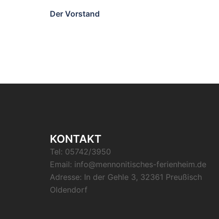
Der Vorstand
KONTAKT
Tel: 05742/3950
Email:
info@mennonitisches-ferienheim.de
Adresse: In der Gehle 3, 32361 Preußisch
Oldendorf