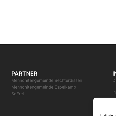
PARTNER
Mennonitengemeinde Bechterdissen
D
Mennonitengemeinde Espelkamp
I
SoFrei
Um dir ein 