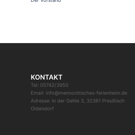
KONTAKT
Tel: 05742/3950
Email:
info@mennonitisches-ferienheim.de
Adresse: In der Gehle 3, 32361 Preußisch
Oldendorf