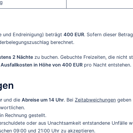
ng
e und Endreinigung) beträgt
400 EUR
. Sofern dieser Betr
inderbelegungszuschlag berechnet.
tens 2 Nächte
zu buchen. Gebuchte Freizeiten, die nicht 
t
Ausfallkosten in Höhe von 400 EUR
pro Nacht entstehen.
gen
r
und die
Abreise um 14 Uhr
. Bei
Zeitabweichungen
geben S
wortlichen.
n Rechnung gestellt.
verschuldete oder aus Unachtsamkeit entstandene Unfälle 
schen 09:00 und 21:00 Uhr zu akzeptieren.