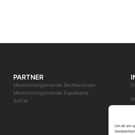
PARTNER
Mennonitengemeinde Bechterdissen
D
Mennonitengemeinde Espelkamp
I
SoFrei
Um dir ein 
Geräteinfor